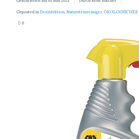
Geschrieben am
10 Juni 2021
Durch René Büttner
Geposted in
Desinfektion
,
Natursteinreiniger
,
ÖKOLOGISCHES 
0