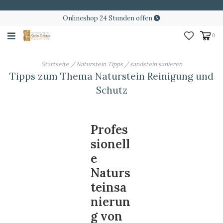
Onlineshop 24 Stunden offen
0
Startseite
/
Naturstein Tipps
/
sandstein sanieren
Tipps zum Thema Naturstein Reinigung und
Schutz
Profes
sionell
e
Naturs
teinsa
nierun
g von