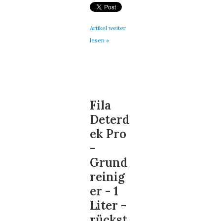
Artikel weiter
lesen »
Fila
Deterd
ek Pro
-
Grund
reinig
er - 1
Liter -
rückst