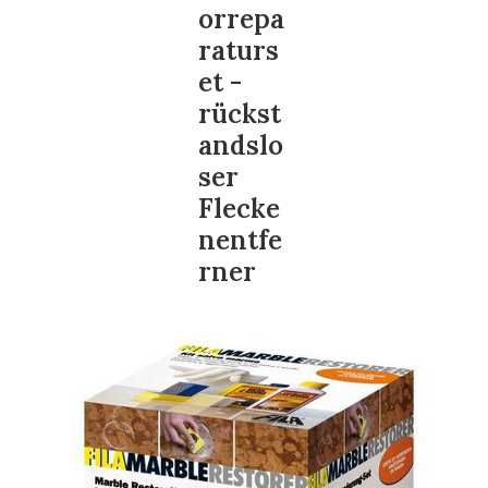
orrepa
raturs
et -
rückst
andslo
ser
Flecke
nentfe
rner