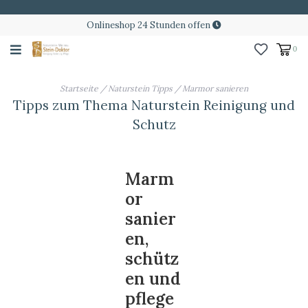
Onlineshop 24 Stunden offen
0
Startseite
/
Naturstein Tipps
/
Marmor sanieren
Tipps zum Thema Naturstein Reinigung und
Schutz
Marm
or
sanier
en,
schütz
en und
pflege