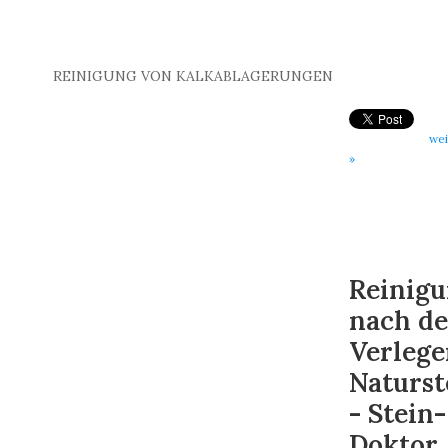
REINIGUNG VON KALKABLAGERUNGEN
wei
»
Reinig
nach d
Verlege
Naturst
- Stein-
Doktor