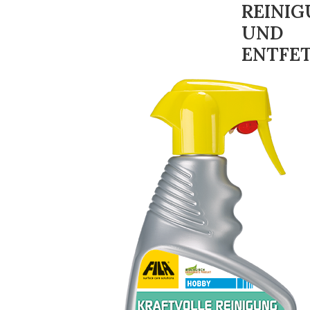
REINI
UND
ENTFE