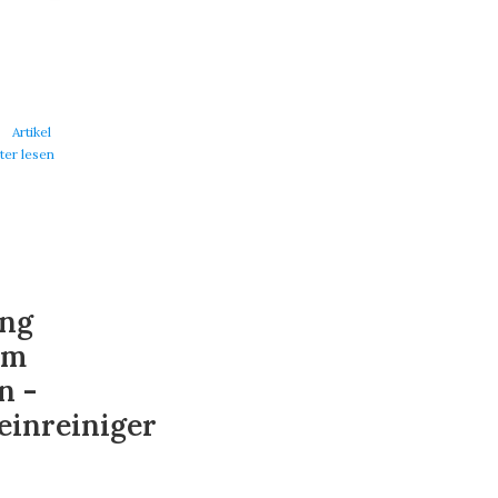
Artikel
ter lesen
ung
em
n -
einreiniger