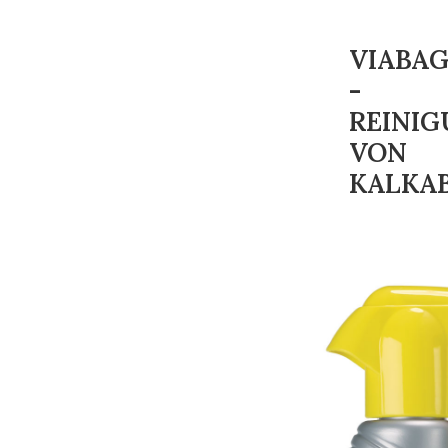
VIABA
-
REINI
VON
KALKA