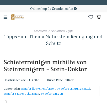
Onlineshop 24 Stunden offen
0
Startseite
/
Naturstein Tipps
Tipps zum Thema Naturstein Reinigung und
Schutz
Schieferreinigen mithilfe von
Steinreinigern - Stein-Doktor
Geschrieben am
19 Juli 2021
Durch René Büttner
Geposted in
schiefer flecken entfernen
,
schiefer reinigungsmittel
,
schiefer sauber bekommen
,
Schieferreinigen
0