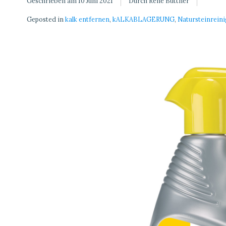
Geschrieben am
10 Juni 2021
Durch René Büttner
Geposted in
kalk entfernen
,
kALKABLAGERUNG
,
Natursteinreini