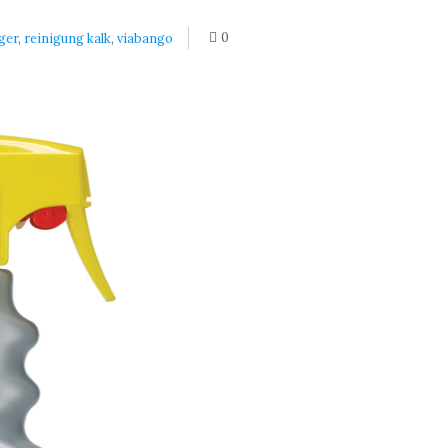
0
ger
,
reinigung kalk
,
viabango