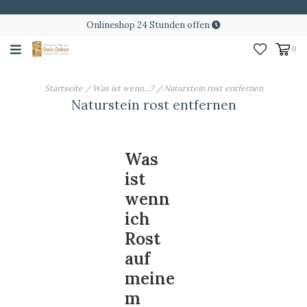
Onlineshop 24 Stunden offen
0
Startseite
/
Was ist wenn...?
/
Naturstein rost entfernen
Naturstein rost entfernen
Was
ist
wenn
ich
Rost
auf
meine
m