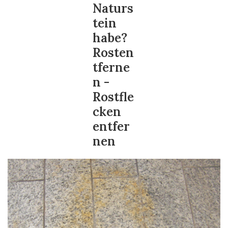
Naturs
tein
habe?
Rosten
tferne
n -
Rostfle
cken
entfer
nen