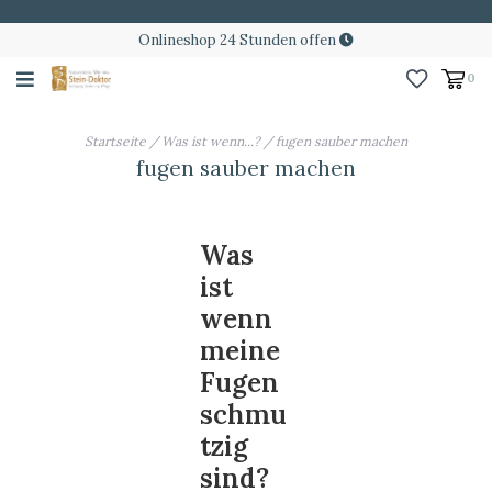
Onlineshop 24 Stunden offen
0
Startseite
/
Was ist wenn...?
/
fugen sauber machen
fugen sauber machen
Was
ist
wenn
meine
Fugen
schmu
tzig
sind?