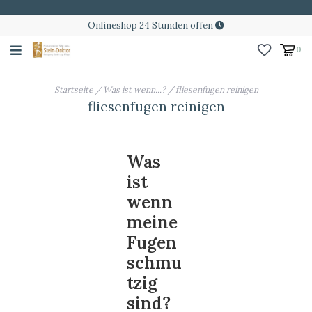
Onlineshop 24 Stunden offen
0
Startseite
/
Was ist wenn...?
/
fliesenfugen reinigen
fliesenfugen reinigen
Was
ist
wenn
meine
Fugen
schmu
tzig
sind?