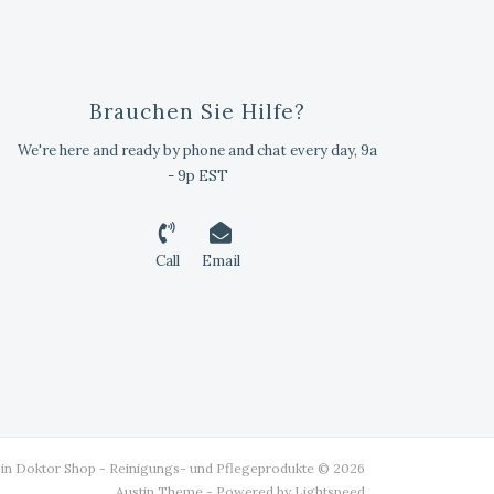
Brauchen Sie Hilfe?
We're here and ready by phone and chat every day, 9a
- 9p EST
Call
Email
ein Doktor Shop - Reinigungs- und Pflegeprodukte © 2026
Austin Theme
- Powered by
Lightspeed