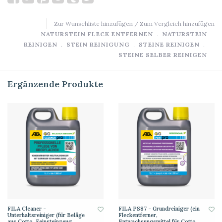
Zur Wunschliste hinzufügen
/
Zum Vergleich hinzufügen
NATURSTEIN FLECK ENTFERNEN
﹒
NATURSTEIN
REINIGEN
﹒
STEIN REINIGUNG
﹒
STEINE REINIGEN
﹒
STEINE SELBER REINIGEN
Ergänzende Produkte
FILA Cleaner -
FILA PS87 - Grundreiniger (ein
Unterhaltsreiniger (für Beläge
Fleckentferner,
aus Cotto, Feinsteinzeug,
Entwachsungsmittel für Cotto,