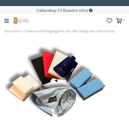
Onlineshop 24 Stunden offen
0
Startseite
>
Unsiversal Reinigungsset (für alle Beläge aus Naturstein)