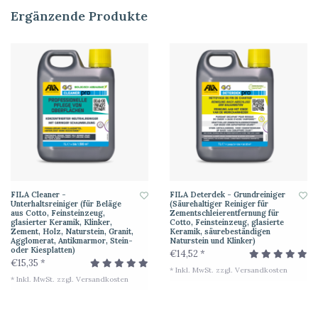
Ergänzende Produkte
FILA Cleaner -
FILA Deterdek - Grundreiniger
Unterhaltsreiniger (für Beläge
(Säurehaltiger Reiniger für
aus Cotto, Feinsteinzeug,
Zementschleierentfernung für
glasierter Keramik, Klinker,
Cotto, Feinsteinzeug, glasierte
Zement, Holz, Naturstein, Granit,
Keramik, säurebeständigen
Agglomerat, Antikmarmor, Stein-
Naturstein und Klinker)
oder Kiesplatten)
€14,52 *
€15,35 *
* Inkl. MwSt. zzgl.
Versandkosten
* Inkl. MwSt. zzgl.
Versandkosten