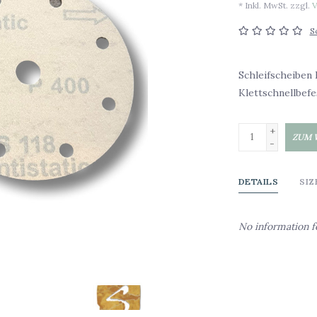
* Inkl. MwSt. zzgl.
V
S
Schleifscheiben 
Klettschnellbef
+
ZUM 
-
DETAILS
SIZ
No information 