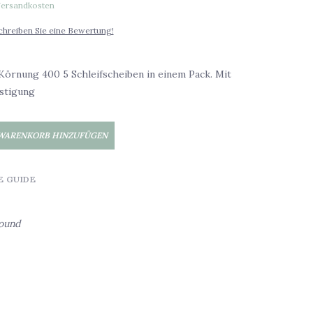
ersandkosten
chreiben Sie eine Bewertung!
Körnung 400 5 Schleifscheiben in einem Pack. Mit
estigung
WARENKORB HINZUFÜGEN
E GUIDE
found