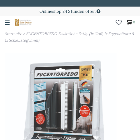
Onlineshop 24 Stunden offen
0
Startseite
>
FUGENTORPEDO Basis-Set - 3-tlg. (1x Griff, 1x Fugenbürste &
1x Schleifsteg 3mm)