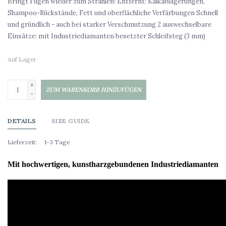
Bringt Fugen wieder zum Strahlen! Entfernt: Kalkablagerungen,
Shampoo-Rückstände, Fett und oberflächliche Verfärbungen Schnell
und gründlich - auch bei starker Verschmutzung 2 auswechselbare
Einsätze: mit Industriediamanten besetzter Schleifsteg (3 mm)
Auf Lager
+
ZUM WARENKORB HINZUFÜGEN
-
DETAILS
SIZE GUIDE
Lieferzeit:
1-3 Tage
Mit hochwertigen, kunstharzgebundenen Industriediamanten