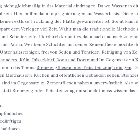
 nicht gleichmäßig in das Material eindringen. Da wo Wasser in ein
l rein. Hier helfen dann Imprägnierungen auf Wasserbasis. Diese
eine restlose Trocknung der Platte gewährleitet ist. Somit kann d
spart dem Verleger viel Zeit. Wählt man die traditionelle Methode 
 mit Schmierseife. Hierdurch kommt es dann nach und nach zu ein
 mit Patina. Wer keine Schichten auf seiner Zementfliese möchte de
Unterhaltsreiniger, frei von Seifen und Tensiden.
Reinigung von Ze
esonders Köln, Düsseldorf, Bonn und Dortmund
Im Gegensatz zu
Z
ch noch das Thema
Steinzeugfliesen oder Feinsteinzeug reinigen
. D
lten Miethäusern, Küchen und öffentlichen Gebäuden sehen. Steinze
 sind im Gegensatz zu Zementfliesen nahezu unverwüstlich. Also w
 statt Steinzeug oder Feinsteinzeug entscheidet muss wissen das er
es
pfindliches
edürftiges
 haltbares