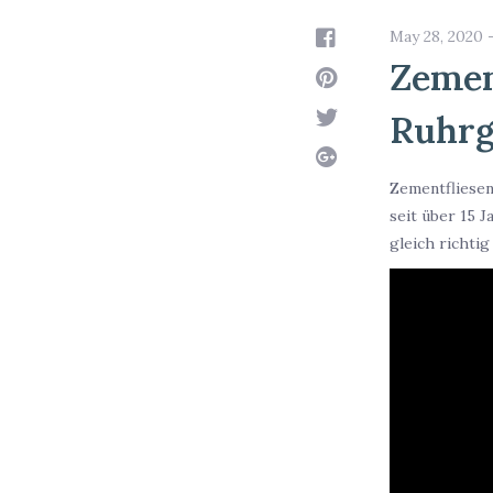
May 28, 2020 
Zemen
Ruhrg
Zementfliesen
seit über 15 
gleich richti