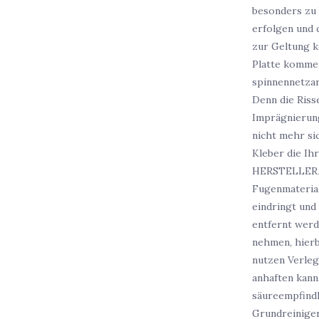
besonders zu 
erfolgen und 
zur Geltung k
Platte kommen
spinnennetzar
Denn die Riss
Imprägnierung
nicht mehr si
Kleber die Ih
HERSTELLERAN
Fugenmaterial
eindringt und 
entfernt werd
nehmen, hierb
nutzen Verleg
anhaften kann
säureempfindl
Grundreiniger