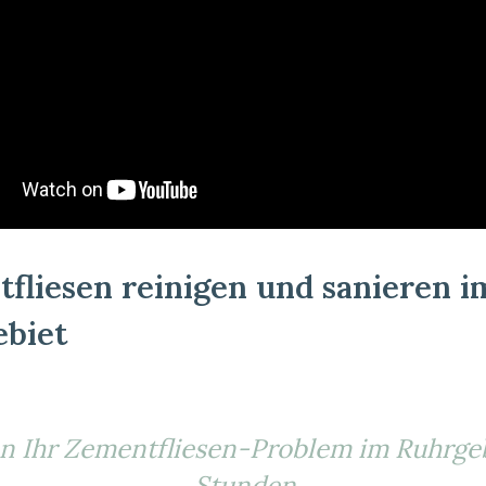
fliesen reinigen und sanieren i
ebiet
n Ihr Zementfliesen-Problem im Ruhrgeb
Stunden