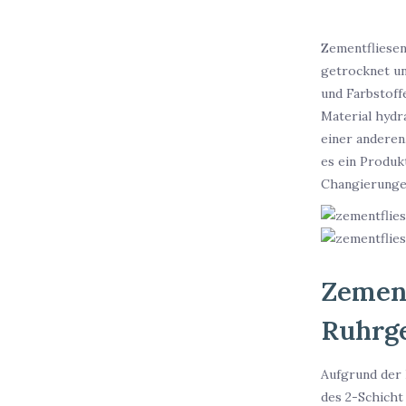
Zementfliesen
getrocknet un
und Farbstoff
Material hydra
einer anderen
es ein Produk
Changierungen
Zement
Ruhrg
Aufgrund der 
des 2-Schicht