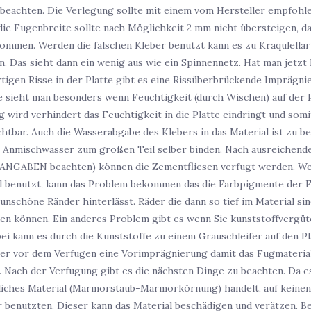
beachten. Die Verlegung sollte mit einem vom Hersteller empfohl
die Fugenbreite sollte nach Möglichkeit 2 mm nicht übersteigen, d
ommen. Werden die falschen Kleber benutzt kann es zu Kraqulellart
. Das sieht dann ein wenig aus wie ein Spinnennetz. Hat man jetzt 
tigen Risse in der Platte gibt es eine Rissüberbrückende Imprägnie
e sieht man besonders wenn Feuchtigkeit (durch Wischen) auf der Pl
 wird verhindert das Feuchtigkeit in die Platte eindringt und somit
chtbar. Auch die Wasserabgabe des Klebers in das Material ist zu be
r Anmischwasser zum großen Teil selber binden. Nach ausreichende
GABEN beachten) können die Zementfliesen verfugt werden. Wer f
 benutzt, kann das Problem bekommen das die Farbpigmente der Fu
unschöne Ränder hinterlässt. Räder die dann so tief im Material sin
en können. Ein anderes Problem gibt es wenn Sie kunststoffvergüt
ei kann es durch die Kunststoffe zu einem Grauschleifer auf den P
er vor dem Verfugen eine Vorimprägnierung damit das Fugmaterial 
. Nach der Verfugung gibt es die nächsten Dinge zu beachten. Da es
iches Material (Marmorstaub-Marmorkörnung) handelt, auf keinen 
 benutzten. Dieser kann das Material beschädigen und verätzen. Bes