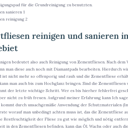
nigungspad für die Grundreinigung zu benutzten.
fliesen reinigen und sanieren i
ebiet
inigen bedeutet also auch Reinigung von Zementfliesen. Nach dem 
ann man diese auch noch mit Diamantpads bearbeiten. Hierdurch wi
d ist nicht mehr so offenporig und rauh und die Zementfliese erhält
kann man auch bis zum Hochglanz bringen. Sind die Zementfliesen v
mt der letzte wichtige Schritt. Wer es bis hierher fehlerfrei gesch
Aber nicht zu früh freuen. Aufgrund meiner Erfahrung kann Ich sage
 kommt durch unsachgemäße Anwendung der Schutzmaterialen (Im
rste worauf man unbedingt achten muss ist, das die Zementfliese 
die Restfeuchtigkeit der Fliese zu gut wie möglich und nötig entfernt
eit in den Zementfliesen befinden, kann das Öl, Wachs oder auch die