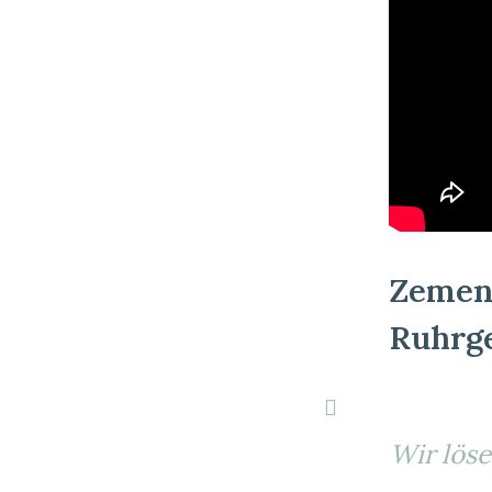
Zement
Ruhrg
Wir löse