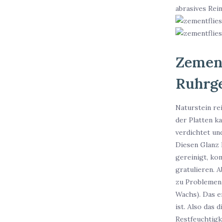
abrasives Rei
Zement
Ruhrg
Naturstein re
der Platten k
verdichtet un
Diesen Glanz 
gereinigt, kom
gratulieren. 
zu Problemen
Wachs). Das e
ist. Also das 
Restfeuchtigk