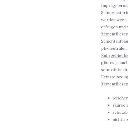
Imprägnierung
Schutzmateria
werden wenn k
erfolgen und 
Zementfliesen
Schichtaufbau
ph-neutralen 
Ruhrgebiet b
gibt es ja au
sehr oft in a
Feinsteinzeug
Zementfliesen
weicher
säureem
schutzb
nicht so