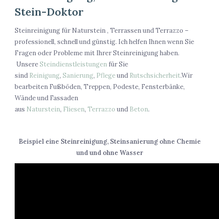
Stein-Doktor
Steinreinigung für Naturstein , Terrassen und Terrazzo –
professionell, schnell und günstig. Ich helfen Ihnen wenn Sie
Fragen oder Probleme mit Ihrer Steinreinigung haben.
Unsere
Steindienstleistungen
für Sie
sind
Reinigung
,
Sanierung
,
Pflege
und
Rutschsicherheit
.Wir
bearbeiten Fußböden, Treppen, Podeste, Fensterbänke,
Wände und Fassaden
aus
Naturstein
,
Fliesen
,
Terrazzo
und
Beton
.
Beispiel eine Steinreinigung, Steinsanierung ohne Chemie
und und ohne Wasser