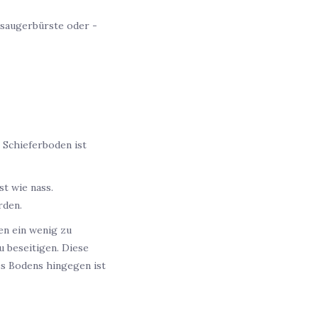
bsaugerbürste oder -
 Schieferboden ist
t wie nass.
rden.
en ein wenig zu
 beseitigen. Diese
es Bodens hingegen ist