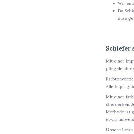
Wir ent
Da Schi
düse ge
Schiefer 
Mit einer Imp
pflegeleichte
Farbtonvertie
Alle Imprägni
Mit einer far
überdecken. J
Methode ist g
etwas aufwend
Unsere Leistu