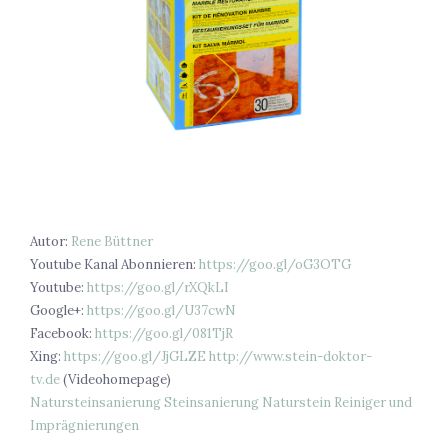
Autor:
Rene Büttner
Youtube Kanal Abonnieren:
https://goo.gl/oG3OTG
Youtube:
https://goo.gl/rXQkLI
Google+:
https://goo.gl/U37cwN
Facebook:
https://goo.gl/081TjR
Xing:
https://goo.gl/JjGLZE
http://www.stein-doktor-
tv.de
(Videohomepage)
Natursteinsanierung
Steinsanierung
Naturstein Reiniger und
Imprägnierungen