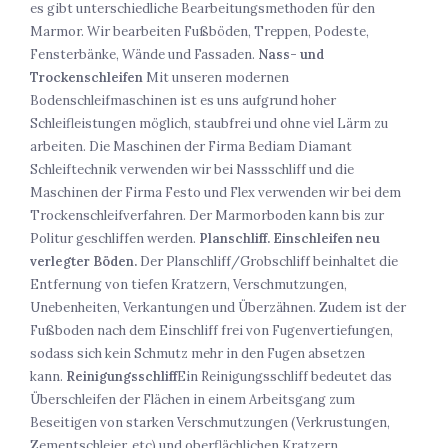
es gibt unterschiedliche Bearbeitungsmethoden für den
Marmor. Wir bearbeiten Fußböden, Treppen, Podeste,
Fensterbänke, Wände und Fassaden.
Nass- und
Trockenschleifen
Mit unseren modernen
Bodenschleifmaschinen ist es uns aufgrund hoher
Schleifleistungen möglich, staubfrei und ohne viel Lärm zu
arbeiten. Die Maschinen der Firma Bediam Diamant
Schleiftechnik verwenden wir bei Nassschliff und die
Maschinen der Firma Festo und Flex verwenden wir bei dem
Trockenschleifverfahren. Der Marmorboden kann bis zur
Politur geschliffen werden.
Planschliff. Einschleifen neu
verlegter Böden.
Der Planschliff/Grobschliff beinhaltet die
Entfernung von tiefen Kratzern, Verschmutzungen,
Unebenheiten, Verkantungen und Überzähnen. Zudem ist der
Fußboden nach dem Einschliff frei von Fugenvertiefungen,
sodass sich kein Schmutz mehr in den Fugen absetzen
kann.
Reinigungsschliff
Ein Reinigungsschliff bedeutet das
Überschleifen der Flächen in einem Arbeitsgang zum
Beseitigen von starken Verschmutzungen (Verkrustungen,
Zementschleier, etc) und oberflächlichen Kratzern.