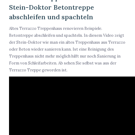
Stein-Doktor Betontreppe
abschleifen und spachteln
Altes Terrazzo Treppenhaus renovieren Beispiele.
Betontreppe abschleifen und spachteln. In diesem Video zeigt
der Stein-Doktor wie man ein altes Treppenhaus aus Terrazzo
oder Beton wieder sanieren kann. Ist eine Reinigung des
Treppenhaus nicht mehr möglich hilft nur noch Sanierung in
Form von Schleifarbeiten. Ab sehen Sie selbst was aus der
Terrazzo Treppe geworden ist.